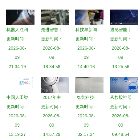
机器人红利
走进智慧工
科技早新闻
遇见智能丨
更新时间：
炙手可热
厂，共启未
更新时间：
德国空中出
更新时间：
当智能代替
更新时间：
智能制造产
2026-08-
2026-08-
来之旅
租车完成试
2026-08-
人工，看天
2026-08-
业加速迈入
09
09
飞，iPhone
09
津的汽车工
09
21:34:19
成长期
18:34:58
被曝14个安
14:40:16
厂有哪些改
13:25:56
全漏洞
变
中国人工智
2017年中
智能科技·
从炒股神器
能产业链图
更新时间：
国人工智能
更新时间：
更新时间：
链接未来
到陪伴机器
更新时间：
2026-08-
谱全解析
市场规模与
2026-08-
2024中国
2026-08-
人 伪人工
2026-08-
从基础层到
09
2020年发
09
国际人工智
09
智能扎堆圈
09
应用层的战
13:19:27
14:57:29
展前景
能产品展览
02:17:34
钱的冷思考
09:48:54