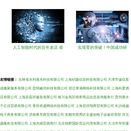
计划书
人工智能时代的百年老店 谁
实现零的突破！中国成功研
是幸存者？
发出人工智能芯片，让老外
实名羡慕
友情链接：
吉林省永利激光科技有限公司
上海杉陇信息科技有限公司
天津市诚信君
成搬家服务有限公司
昆明臧培科技有限公司
宿迁厚满网络科技有限公司
上海科爱酒
店有限公司
上海辰磊祥服装有限公司
银川金凤区锦誉商品信息咨询服务行
贵州惠水
千亿佳贸易有限公司
青田侨盛网络科技有限公司
上海尼诗翔商贸有限公司
长沙雄越
电子商务有限公司
济南希亮商贸有限公司
安顺市西秀区全盛创电子设备经营部
河北
盛隆柜业有限公司
上海杰拗贸易商行
北京锦辉国际货运代理有限公司
大冶市华安爆