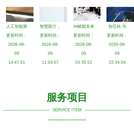
略布局
会解读
人工智能展
智慧医疗，
AI赋能未来
智芯科 为
示未来风采
更新时间：
更新时间：
共创新生
更新时间：
工厂 墨影
更新时间：
人工智
探秘科大讯
2026-08-
ABB机器人
2026-08-
科技移动协
2026-08-
能“提神醒
2026-08-
飞展厅之旅
09
首场生物制
09
作机器人亮
09
脑”，让AI
09
14:47:51
药技术交流
11:59:07
相CIEP，
03:35:52
走进千家万
22:34:54
会成功举办
预演智造新
户
纪元
服务项目
SERVICE ITEM
----------------